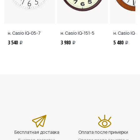
н. Casio
IQ-05-7
н. Casio
IQ-151-5
н. Casio
IQ-1
3 540
3 980
5 480
i
i
i
Бесплатная доставка
Оплата после примерки
Быстрая доставка
Оплата после осмотра и