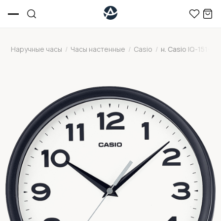
Наручные часы
/
Часы настенные
/
Casio
/
н. Casio IQ-151-1