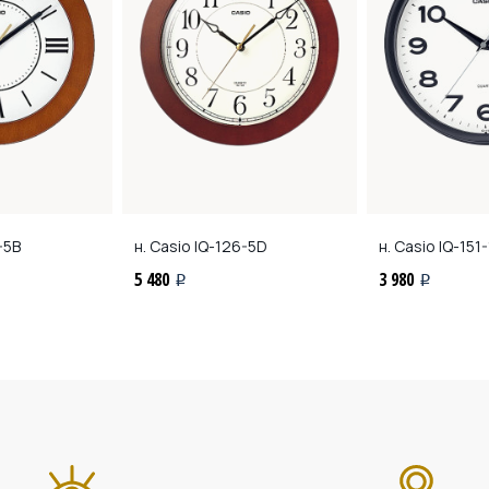
-5B
н. Casio
IQ-126-5D
н. Casio
IQ-151-
5 480
3 980
i
i