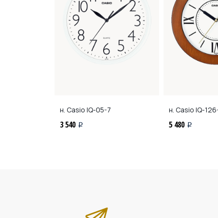
1
н. Casio
IQ-05-7
н. Casio
IQ-126
3 540
5 480
i
i