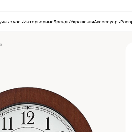
учные часы
Интерьерные
Бренды
Украшения
Аксессуары
Расп
-5