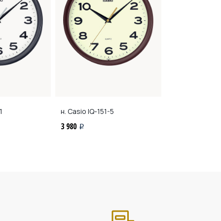
1
н. Casio
IQ-151-5
н. Casio
IQ-05-
3 980
3 540
i
i