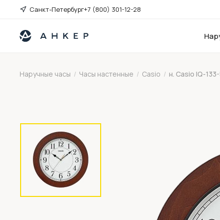
Санкт-Петербург
+7 (800) 301-12-28
Нар
Наручные часы
/
Часы настенные
/
Casio
/
н. Casio IQ-133