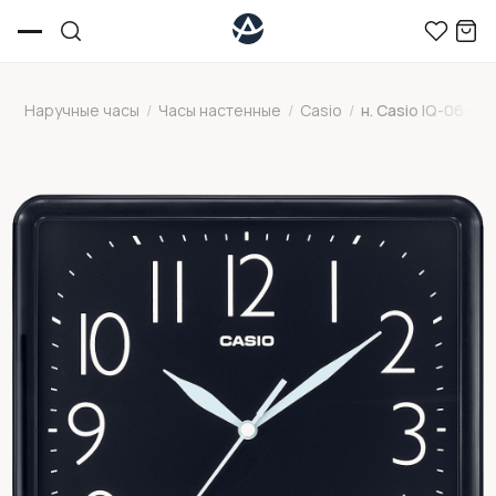
Наручные часы
/
Часы настенные
/
Casio
/
н. Casio IQ-06-1