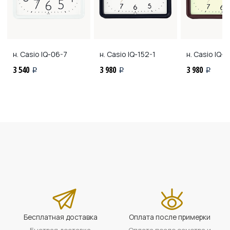
н. Casio
IQ-06-7
н. Casio
IQ-152-1
н. Casio
IQ-1
3 540
3 980
3 980
i
i
i
Бесплатная доставка
Оплата после примерки
Быстрая доставка
Оплата после осмотра и