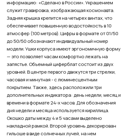
информацию: «Сделано в России». Украшением
служит гравировка, изображающая космонавта.
Задняя крышка крепится на четырех винтах, что
обеспечивает повышенную водостойкость в 10
атмосфер (100 метров). Цифры в формате от 01/50
до 50/50 обозначают индивидуальный номер
модели. Ушки корпуса имеют эргономичную форму
— это позволяет часам комфортно лежать на
запястье. Объемный циферблат состоит из двух
уровней. В центре первого движутся три стрелки,
часовая и минутная - с люминесцентным
покрытием. Также, здесь расположили три
дополнительных индикатора: день недели, месяц и
времени в формате 24-х часов. Для обозначения
дня недели и месяца используется кириллица.
Окошко даты между 4 и 5 часами выделено
накладной рамкой. Второй уровень декорирован
гильоше в виде солнечных лучей, на нем