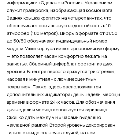
информацию: «Сделано в России». Украшением
служит гравировка, изображающая космонавта.
Задняя крышка крепится на четырех винтах, что
обеспечивает повышенную водостойкость в 10
атмосфер (100 метров). Цифры в формате от 01/50
до 50/50 обозначают индивидуальный номер
модели. Ушки корпуса имеют эргономичную форму
— это позволяет часам комфортно лежать на
запястье. Объемный циферблат состоит из двух
уровней. В центре первого движутся три стрелки,
часовая и минутная - с люминесцентным
покрытием. Также, здесь расположили три
дополнительных индикатора: день недели, месяц и
времени в формате 24-х часов. Для обозначения
дня недели и месяца используется кириллица.
Окошко даты между 4 и 5 часами выделено
накладной рамкой. Второй уровень декорирован
гильоше в виде солнечных лучей, на нем