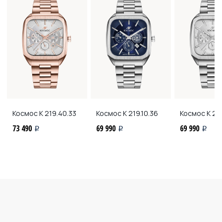
Космос
K 219.40.33
Космос
K 219.10.36
Космос
K 219
73 490
69 990
69 990
i
i
i