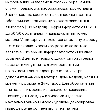
информацию: «Сделано в России». Украшением
служит гравировка, изображающая космонавта.
Задняя крышка крепится на четырех винтах, что
обеспечивает повышенную водостойкость в 10
атмосфер (100 метров). Цифры в формате от 01/50
до 50/50 обозначают индивидуальный номер
модели. Ушки корпуса имеют эргономичную форму
— это позволяет часам комфортно лежать на
запястье. Объемный циферблат состоит из двух
уровней. В центре первого движутся три стрелки,
часовая и минутная - с люминесцентным
покрытием. Также, здесь расположили три
дополнительных индикатора: день недели, месяц и
времени в формате 24-х часов. Для обозначения
дня недели и месяца используется кириллица.
Окошко даты между 4 и 5 часами выделено
накладной рамкой. Второй уровень декорирован
гильоше в виде солнечных лучей, на нем