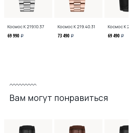
Космос
K 219.10.37
Космос
K 219.40.31
Космос
K 219
69 990
73 490
69 490
i
i
i
Вам могут понравиться