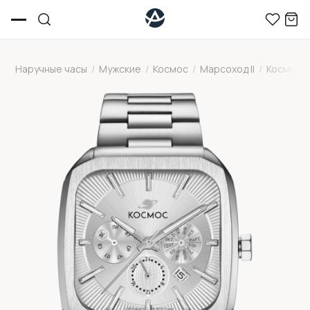
Наручные часы
/
Мужские
/
Космос
/
Марсоход II
/
Космос K 