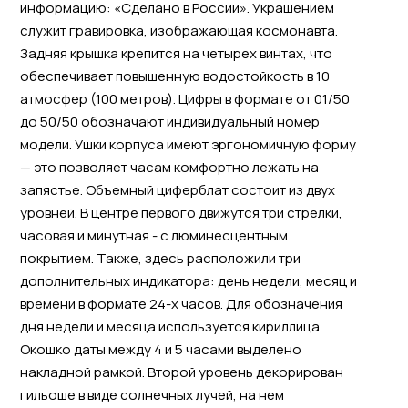
информацию: «Сделано в России». Украшением
служит гравировка, изображающая космонавта.
Задняя крышка крепится на четырех винтах, что
обеспечивает повышенную водостойкость в 10
атмосфер (100 метров). Цифры в формате от 01/50
до 50/50 обозначают индивидуальный номер
модели. Ушки корпуса имеют эргономичную форму
— это позволяет часам комфортно лежать на
запястье. Объемный циферблат состоит из двух
уровней. В центре первого движутся три стрелки,
часовая и минутная - с люминесцентным
покрытием. Также, здесь расположили три
дополнительных индикатора: день недели, месяц и
времени в формате 24-х часов. Для обозначения
дня недели и месяца используется кириллица.
Окошко даты между 4 и 5 часами выделено
накладной рамкой. Второй уровень декорирован
гильоше в виде солнечных лучей, на нем