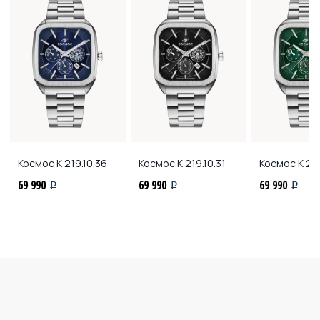
Космос
K 219.10.36
Космос
K 219.10.31
Космос
K 219
69 990
69 990
69 990
i
i
i