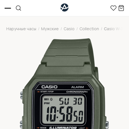
Наручные часы
/
Мужские
/
Casio
/
Collection
/
Casio W-217