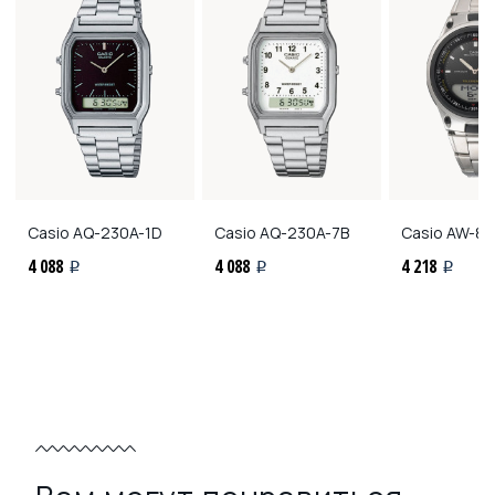
Casio
AQ-230A-1D
Casio
AQ-230A-7B
Casio
AW-80
4 088
4 088
4 218
i
i
i