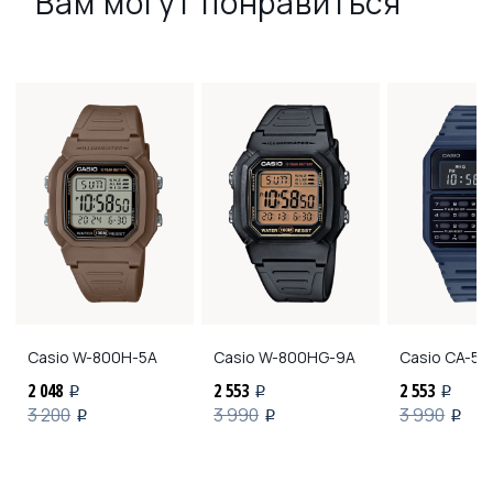
Вам могут понравиться
Casio
W-800H-5A
Casio
W-800HG-9A
Casio
CA-53
2 048
2 553
2 553
i
i
i
3 200
3 990
3 990
i
i
i