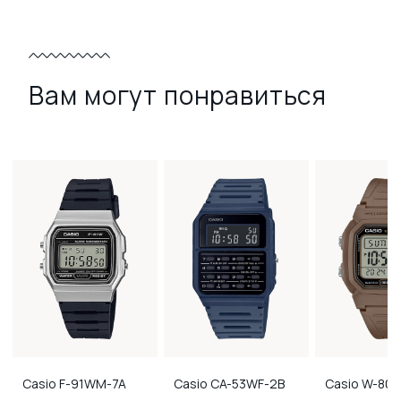
Вам могут понравиться
Casio
F-91WM-7A
Casio
CA-53WF-2B
Casio
W-800