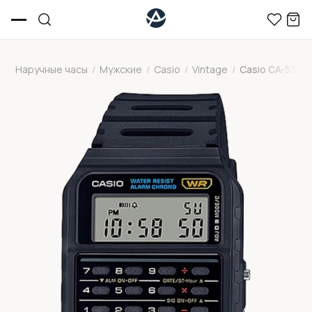
Наручные часы
/
Мужские
/
Casio
/
Vintage
/
Casio CA-53W-