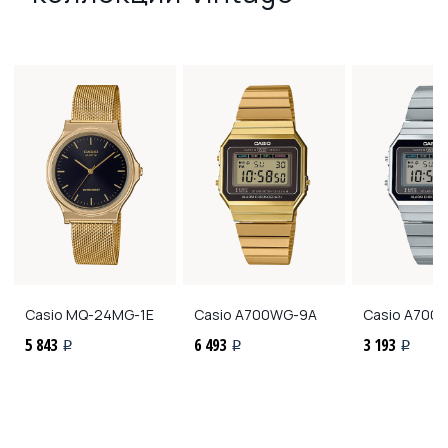
Casio
MQ-24MG-1E
Casio
A700WG-9A
Casio
A700W
5 843
6 493
3 193
i
i
i