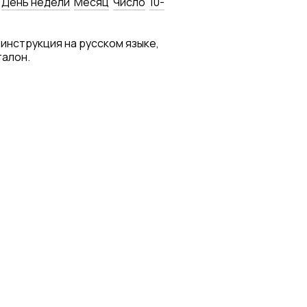
День недели
Месяц
Число
10-
 инструкция на русском языке,
талон.