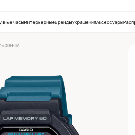
учные часы
Интерьерные
Бренды
Украшения
Аксессуары
Расп
-1400H-3A