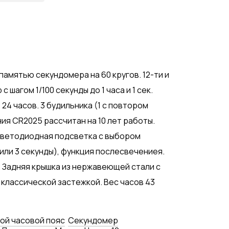
памятью секундомера на 60 кругов. 12-ти и
шагом 1/100 секунды до 1 часа и 1 сек.
 24 часов. 3 будильника (1 с повтором
ия CR2025 рассчитан на 10 лет работы.
Светодиодная подсветка с выбором
или 3 секунды), функция послесвечениея.
 Задняя крышка из нержавеющей стали с
 классической застежкой. Вес часов 43
ой часовой пояс
Секундомер