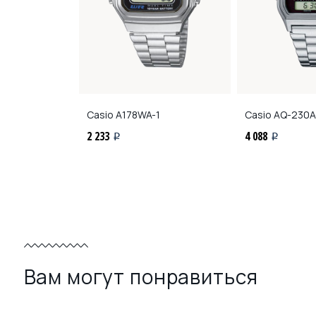
-9A
Casio
A178WA-1
Casio
AQ-230A
2 233
4 088
i
i
Вам могут понравиться