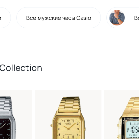
o
Все
мужские
часы Casio
В
Collection