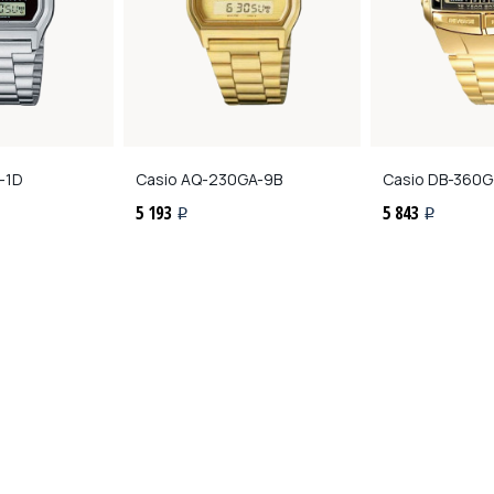
-1D
Casio
AQ-230GA-9B
Casio
DB-360G
5 193
5 843
i
i