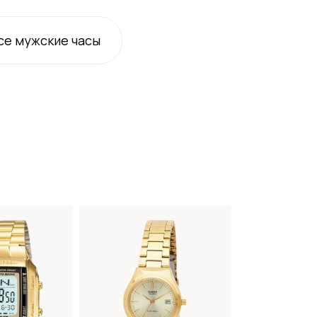
се
мужские
часы