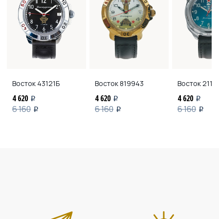
Восток
43121Б
Восток
819943
Восток
2113
4 620
4 620
4 620
i
i
i
6 160
6 160
6 160
i
i
i