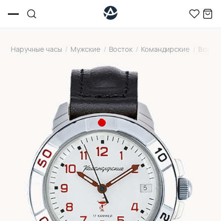
Наручные часы
/
Мужские
/
Восток
/
Командирские
/
Восто