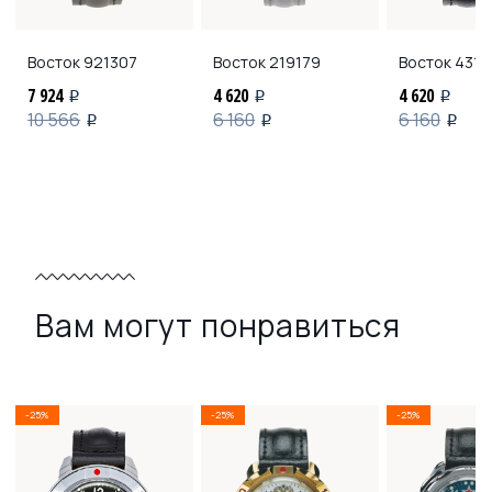
Восток
921307
Восток
219179
Восток
4311
7 924
4 620
4 620
i
i
i
10 566
6 160
6 160
i
i
i
Вам могут понравиться
-25%
-25%
-25%