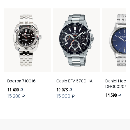
Восток
710916
Casio
EFV-570D-1A
Daniel Hech
DHG00204
11 400
10 073
i
i
14 590
15 200
15 990
i
i
i