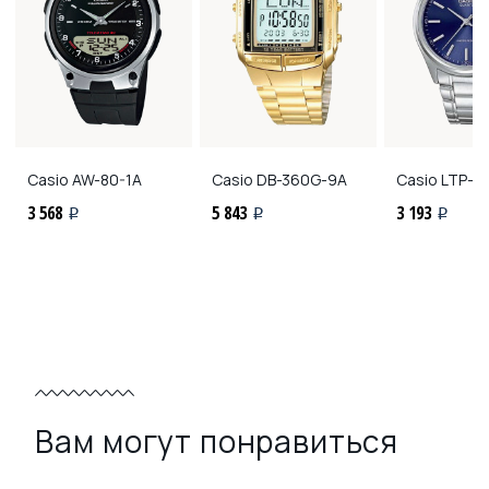
Casio
AW-80-1A
Casio
DB-360G-9A
Casio
LTP-11
3 568
5 843
3 193
i
i
i
Вам могут понравиться