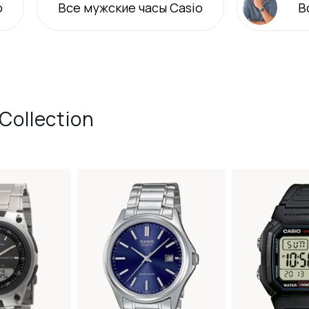
o
Все
мужские
часы Casio
В
Collection