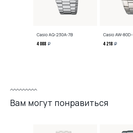
D-1B
Casio
AQ-230A-7B
Casio
AW-80D-
4 088
4 218
i
i
Вам могут понравиться