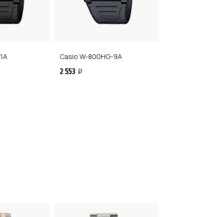
1A
Casio
W-800HG-9A
Casio
LTP-1215
2 553
3 129
i
i