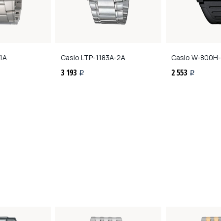
1A
Casio
LTP-1183A-2A
Casio
W-800H-
3 193
2 553
i
i