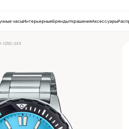
учные часы
Интерьерные
Бренды
Украшения
Аксессуары
Расп
D-125D-2A3