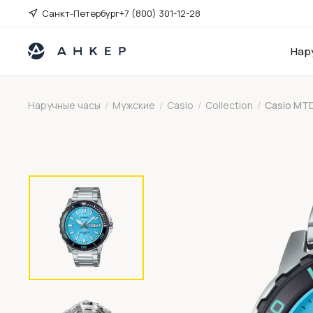
Санкт-Петербург
+7 (800) 301-12-28
Нар
Наручные часы
/
Мужские
/
Casio
/
Collection
/
Casio MT