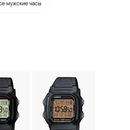
се
мужские
часы