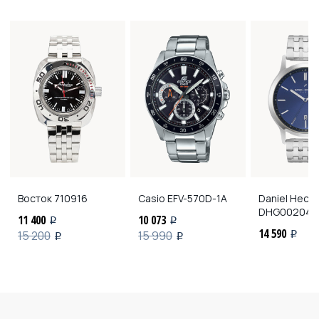
Восток
710916
Casio
EFV-570D-1A
Daniel Hech
DHG00204
11 400
10 073
i
i
14 590
15 200
15 990
i
i
i