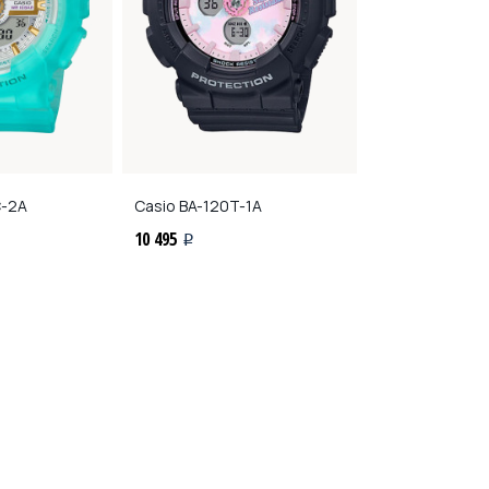
C-2A
Casio
BA-120T-1A
Casio
BGA-275
10 495
10 703
i
i