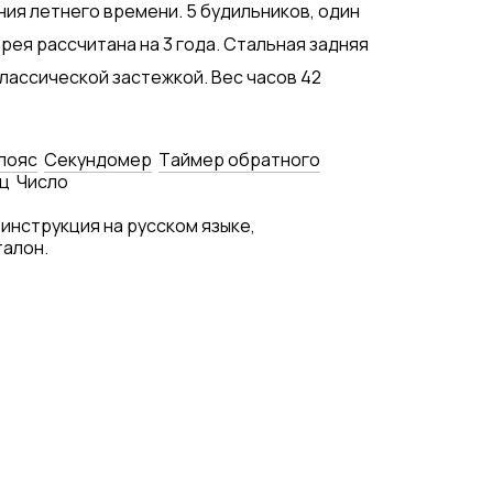
ия летнего времени. 5 будильников, один
рея рассчитана на 3 года. Стальная задняя
классической застежкой. Вес часов 42
пояс
Секундомер
Tаймер обратного
ц
Число
 инструкция на русском языке,
талон.