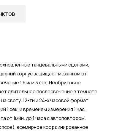
нктов
дохновленные танцевальными сценами,
арный корпус защищает механизм от
ечение 1,5 или 3 сек. Необритовое
ет длительное послесвечение в темноте
а свету. 12-ти и 24-х часовой формат
 1 сек. и временем измерения 1 час.,
а от 1мин. до 1 часа с автоповтором.
поясов), всемирное координированное