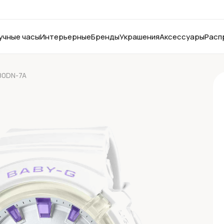
учные часы
Интерьерные
Бренды
Украшения
Аксессуары
Расп
80DN-7A