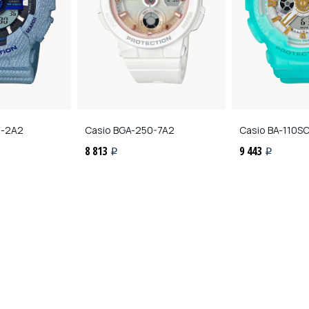
E-2A2
Casio
BGA-250-7A2
Casio
BA-110S
8 813
9 443
i
i