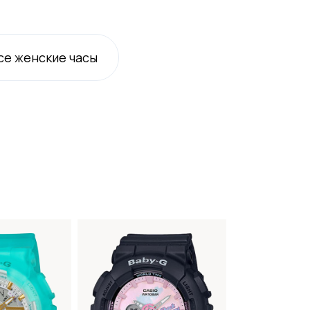
се
женские
часы