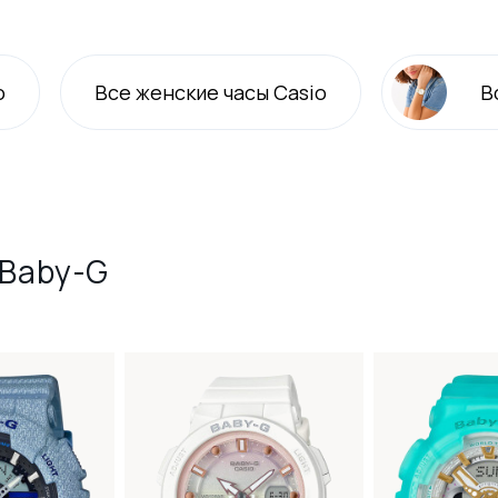
o
Все
женские
часы Casio
В
 Baby-G