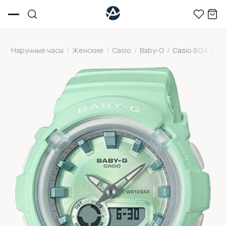
Наручные часы
/
Женские
/
Casio
/
Baby-G
/
Casio BGA-280