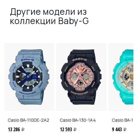
Другие модели из
коллекции Baby-G
Casio
BA-110DE-2A2
Casio
BA-130-1A4
Casio
BA-11
13 286
12 593
9 443
i
i
i