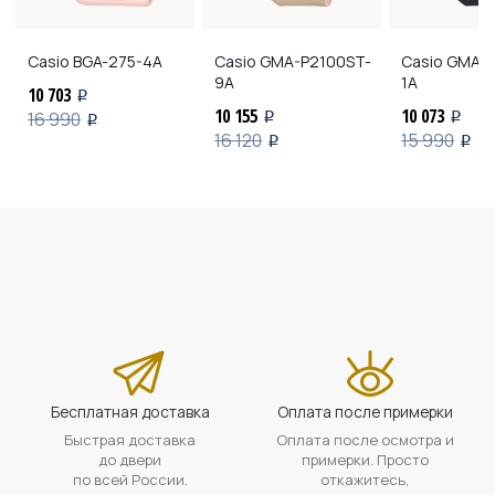
Casio
BGA-275-4A
Casio
GMA-P2100ST-
Casio
GMA-P
9A
1A
10 703
i
10 155
10 073
16 990
i
i
i
16 120
15 990
i
i
Бесплатная доставка
Оплата после примерки
Быстрая доставка
Оплата после осмотра и
до двери
примерки. Просто
по всей России.
откажитесь,