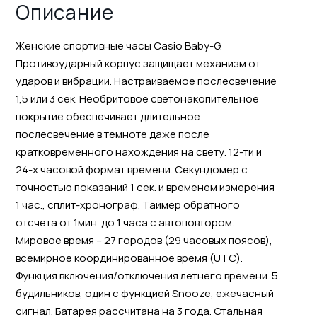
Описание
Женские спортивные часы Casio Baby-G.
Противоударный корпус защищает механизм от
ударов и вибрации. Настраиваемое послесвечение
1,5 или 3 сек. Необритовое светонакопительное
покрытие обеспечивает длительное
послесвечение в темноте даже после
кратковременного нахождения на свету. 12-ти и
24-х часовой формат времени. Секундомер с
точностью показаний 1 сек. и временем измерения
1 час., сплит-хронограф. Таймер обратного
отсчета от 1мин. до 1 часа с автоповтором.
Мировое время – 27 городов (29 часовых поясов),
всемирное координированное время (UTC).
Функция включения/отключения летнего времени. 5
будильников, один с функцией Snooze, ежечасный
сигнал. Батарея рассчитана на 3 года. Стальная