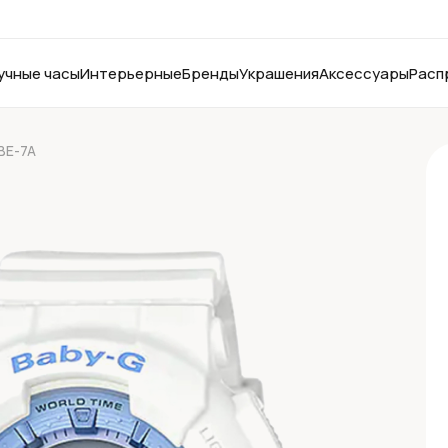
учные часы
Интерьерные
Бренды
Украшения
Аксессуары
Расп
BE-7A