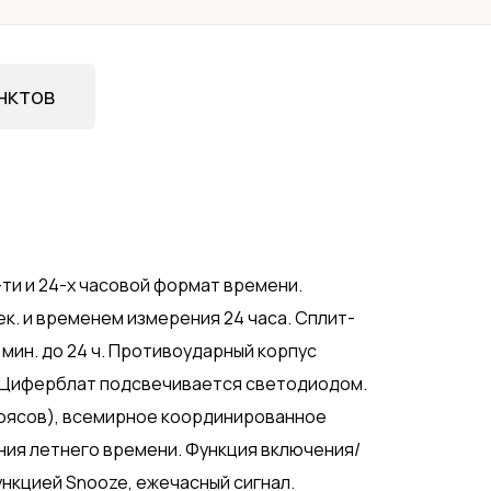
нктов
-ти и 24-х часовой формат времени.
ек. и временем измерения 24 часа. Сплит-
 мин. до 24 ч. Противоударный корпус
. Циферблат подсвечивается светодиодом.
поясов), всемирное координированное
ния летнего времени. Функция включения/
ункцией Snooze, ежечасный сигнал.