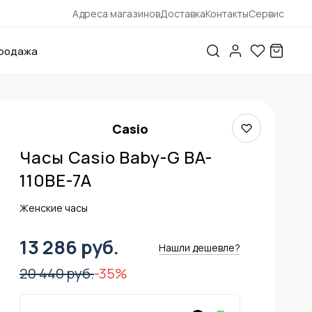
Адреса магазинов
Доставка
Контакты
Сервис
родажа
Casio
Часы Casio Baby-G BA-
110BE-7A
Женские часы
13 286 руб.
Нашли дешевле?
20 440 руб.
-35%