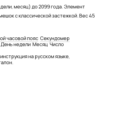
дели, месяц) до 2099 года. Элемент
емешок с классической застежкой. Вес 45
ой часовой пояс
Секундомер
День недели
Месяц
Число
 инструкция на русском языке,
талон.