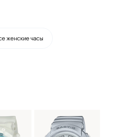
се
женские
часы