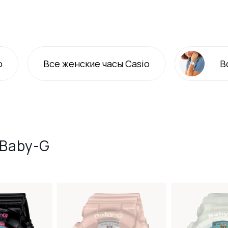
o
Все
женские
часы Casio
В
 Baby-G