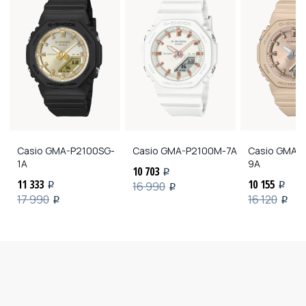
Casio
GMA-P2100SG-
Casio
GMA-P2100M-7A
Casio
GMA-P
1A
9A
10 703
i
11 333
10 155
16 990
i
i
i
17 990
16 120
i
i