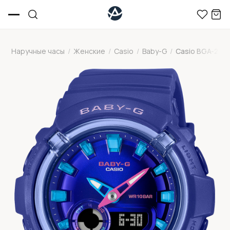
Наручные часы
/
Женские
/
Casio
/
Baby-G
/
Casio BGA-280