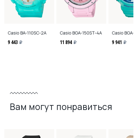
Casio
BA-110SC-2A
Casio
BGA-150ST-4A
Casio
BGA-1
9 443
11 894
9 941
i
i
i
Вам могут понравиться