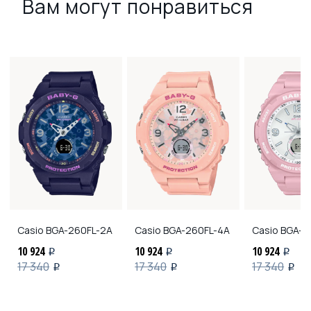
Вам могут понравиться
Casio
BGA-260FL-2A
Casio
BGA-260FL-4A
Casio
BGA-2
10 924
10 924
10 924
i
i
i
17 340
17 340
17 340
i
i
i