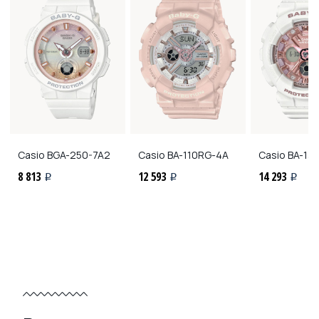
Casio
BGA-250-7A2
Casio
BA-110RG-4A
Casio
BA-130
8 813
12 593
14 293
i
i
i