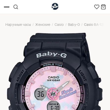
Наручные часы
/
Женские
/
Casio
/
Baby-G
/
Casio BA-120T-