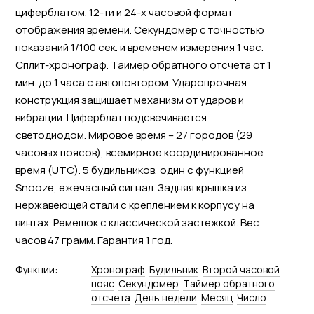
циферблатом. 12-ти и 24-х часовой формат
отображения времени. Секундомер с точностью
показаний 1/100 сек. и временем измерения 1 час.
Сплит-хронограф. Таймер обратного отсчета от 1
мин. до 1 часа с автоповтором. Ударопрочная
конструкция защищает механизм от ударов и
вибрации. Циферблат подсвечивается
светодиодом. Мировое время – 27 городов (29
часовых поясов), всемирное координированное
время (UTC). 5 будильников, один с функцией
Snooze, ежечасный сигнал. Задняя крышка из
нержавеющей стали с креплением к корпусу на
винтах. Ремешок с классической застежкой. Вес
часов 47 грамм. Гарантия 1 год.
Функции:
Хронограф
Будильник
Второй часовой
пояс
Секундомер
Tаймер обратного
отсчета
День недели
Месяц
Число