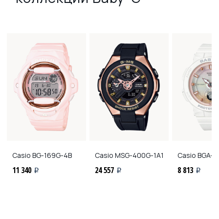
Casio
BG-169G-4B
Casio
MSG-400G-1A1
Casio
BGA-2
11 340
24 557
8 813
i
i
i