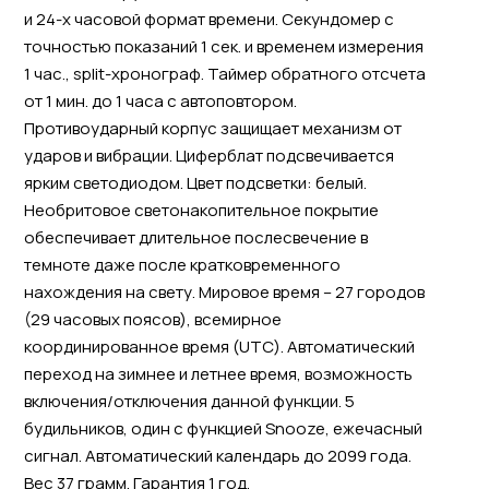
и 24-х часовой формат времени. Секундомер с
точностью показаний 1 сек. и временем измерения
1 час., split-хронограф. Таймер обратного отсчета
от 1 мин. до 1 часа с автоповтором.
Противоударный корпус защищает механизм от
ударов и вибрации. Циферблат подсвечивается
ярким светодиодом. Цвет подсветки: белый.
Необритовое светонакопительное покрытие
обеспечивает длительное послесвечение в
темноте даже после кратковременного
нахождения на свету. Мировое время – 27 городов
(29 часовых поясов), всемирное
координированное время (UTC). Автоматический
переход на зимнее и летнее время, возможность
включения/отключения данной функции. 5
будильников, один с функцией Snooze, ежечасный
сигнал. Автоматический календарь до 2099 года.
Вес 37 грамм. Гарантия 1 год.