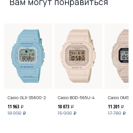
Вам могут понравиться
Casio
GLX-S5600-2
Casio
BGD-565U-4
Casio
GMS-S
11 963
10 073
11 201
i
i
i
18 990
15 990
17 780
i
i
i