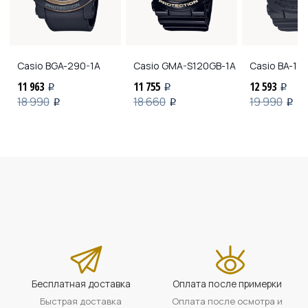
Casio
BGA-290-1A
Casio
GMA-S120GB-1A
Casio
BA-110
11 963
11 755
12 593
i
i
i
18 990
18 660
19 990
i
i
i
Бесплатная доставка
Оплата после примерки
Быстрая доставка
Оплата после осмотра и