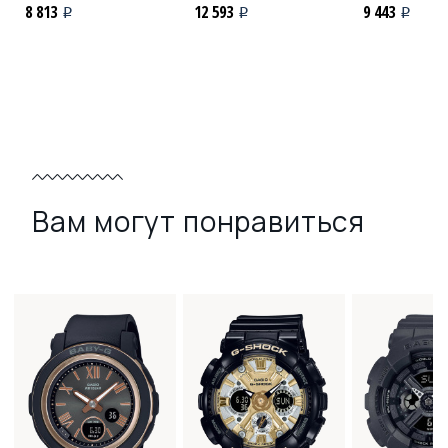
8 813
12 593
9 443
i
i
i
Вам могут понравиться