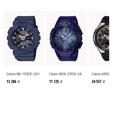
Casio
BA-110DE-2A1
Casio
BGA-230S-2A
Casio
MSG-4
13 286
11 125
24 557
i
i
i