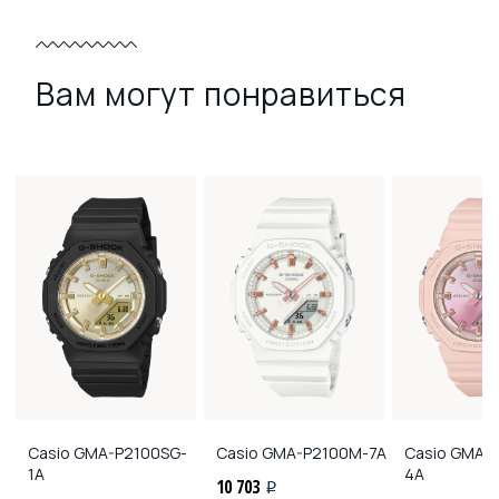
Вам могут понравиться
Casio
GMA-P2100SG-
Casio
GMA-P2100M-7A
Casio
GMA-P
1A
4A
10 703
i