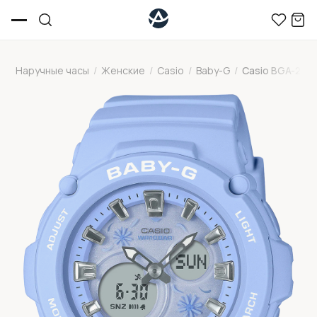
Наручные часы
/
Женские
/
Casio
/
Baby-G
/
Casio BGA-270