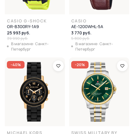
CASIO G-SHOCK
CASIO
GR-B300RY-1A9
AE-1200WHL-5A
25 993 руб.
3 770 руб.
39 990 руб.
5 800 руб.
В магазине: Санкт-
В магазине: Санкт-
Петербург
Петербург
-40%
-20%
MICHAEL KORS
SWISS MILITARY BY