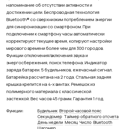
напоминание об отсутствии активности и
достижении цели. Беспроводная технология
Bluetooth® со сверхнизким потреблением энергии
для синхронизации со смартфоном. При
подключении к смартфону часы автоматически
корректируют текущее время, копируют настройки
мирового времени более чем для 300 городов.
Функции отключения/включения звука и
энергосбережения, поиск телефона. Индикатор
заряда батареи. 5 будильников, ежечасный сигнал.
Батарейка рассчитана на 2 года. Стальная задняя
крышка крепится на 4-х винтах. Ремешок из
полимерного материала с классической
застежкой. Вес часов 45 грамм. Гарантия 1 год.
Функции:
Будильник
Второй часовой пояс
Секундомер
Tаймер обратного отсчета
День недели
Месяц
Число
Bluetooth
Шагомер