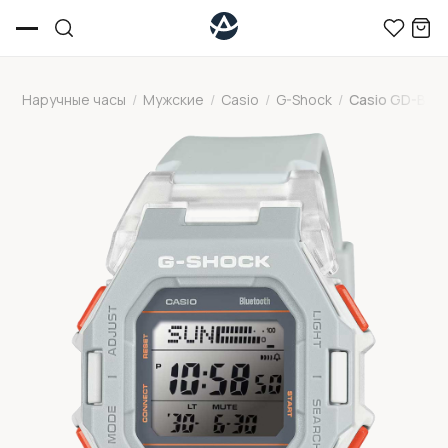
Наручные часы
/
Мужские
/
Casio
/
G-Shock
/
Casio GD-B50