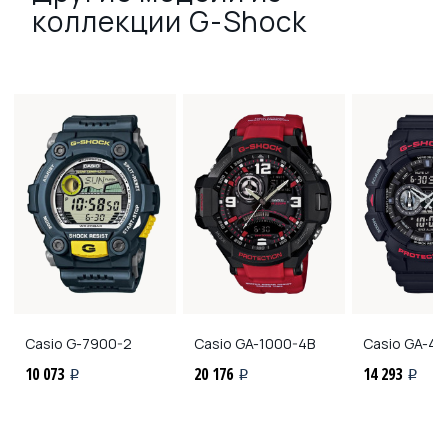
коллекции G-Shock
Casio
G-7900-2
Casio
GA-1000-4B
Casio
GA-40
10 073
20 176
14 293
i
i
i