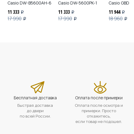
Casio
DW-B5600AH-6
Casio
DW-5600PK-1
Casio
GBD-2
11 333
11 333
11 944
i
i
i
17 990
17 990
18 960
i
i
i
Бесплатная доставка
Оплата после примерки
Быстрая доставка
Оплата после осмотра и
до двери
примерки. Просто
по всей России.
откажитесь,
если товар не подошел.