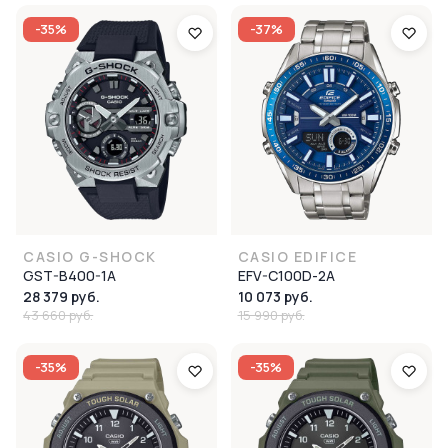
-35%
-37%
CASIO G-SHOCK
CASIO EDIFICE
GST-B400-1A
EFV-C100D-2A
28 379 руб.
10 073 руб.
43 660 руб.
15 990 руб.
-35%
-35%