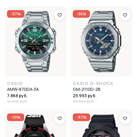
-37%
-35%
CASIO
CASIO G-SHOCK
AMW-870DA-3A
GM-2110D-2B
7 868 руб.
25 993 руб.
12 490 руб.
39 990 руб.
-10%
-37%