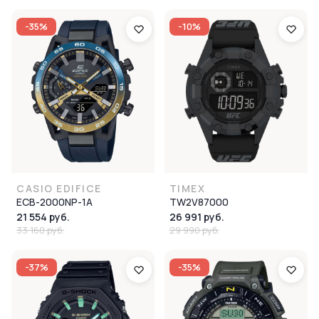
-35%
-10%
CASIO EDIFICE
TIMEX
ECB-2000NP-1A
TW2V87000
21 554 руб.
26 991 руб.
33 160 руб.
29 990 руб.
-37%
-35%