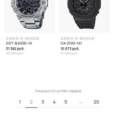
CASIO G-SHOCK
CASIO G-SHOCK
GST-B400D-1A
GA-2100-1A1
31 382 руб.
10 073 руб.
48 280 руб.
15 990 руб.
Показано
52
из
996
товаров
1
2
3
4
5
20