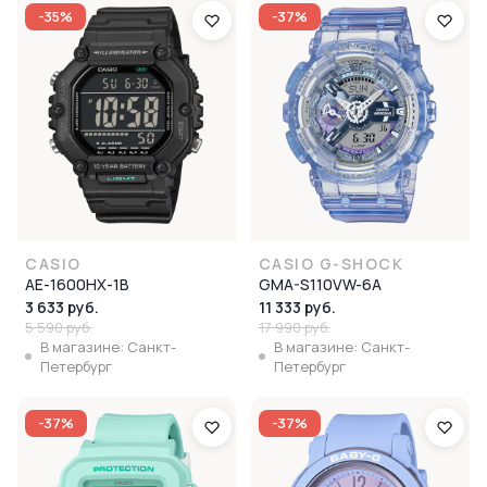
-35%
-37%
CASIO
CASIO G-SHOCK
AE-1600HX-1B
GMA-S110VW-6A
3 633 руб.
11 333 руб.
5 590 руб.
17 990 руб.
В магазине: Санкт-
В магазине: Санкт-
Петербург
Петербург
-37%
-37%