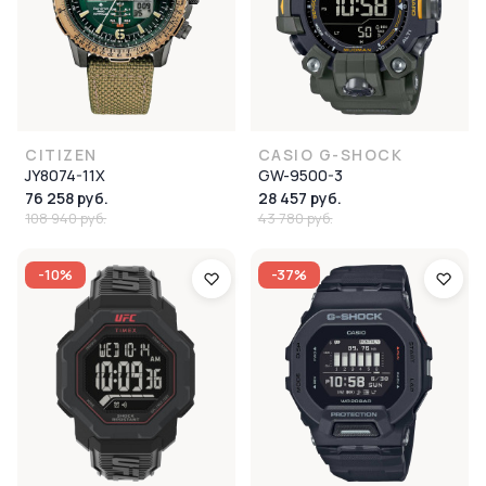
CITIZEN
CASIO G-SHOCK
JY8074-11X
GW-9500-3
76 258 руб.
28 457 руб.
108 940 руб.
43 780 руб.
-10%
-37%