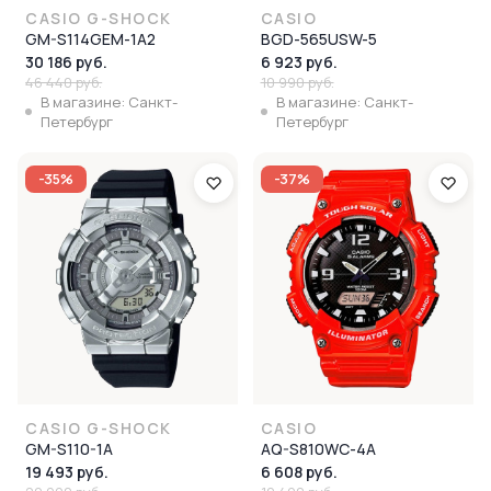
CASIO G-SHOCK
CASIO
GM-S114GEM-1A2
BGD-565USW-5
30 186 руб.
6 923 руб.
46 440 руб.
10 990 руб.
В магазине: Санкт-
В магазине: Санкт-
Петербург
Петербург
-35%
-37%
CASIO G-SHOCK
CASIO
GM-S110-1A
AQ-S810WC-4A
19 493 руб.
6 608 руб.