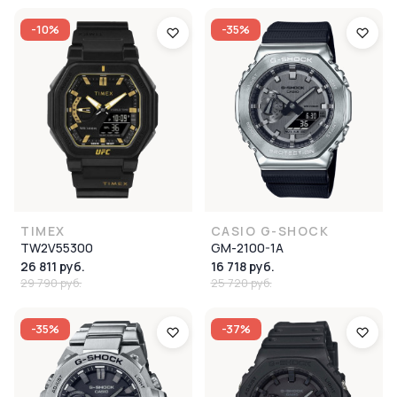
-10%
-35%
TIMEX
CASIO G-SHOCK
TW2V55300
GM-2100-1A
26 811 руб.
16 718 руб.
29 790 руб.
25 720 руб.
-35%
-37%