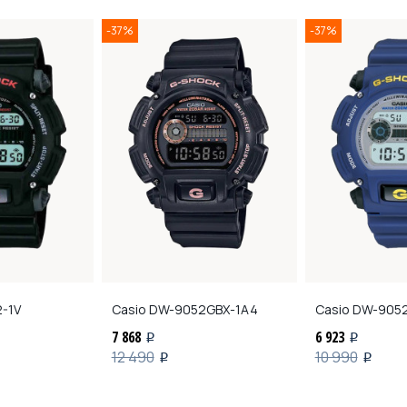
-37%
-37%
-1V
Casio
DW-9052GBX-1A4
Casio
DW-9052
7 868
6 923
i
i
12 490
10 990
i
i