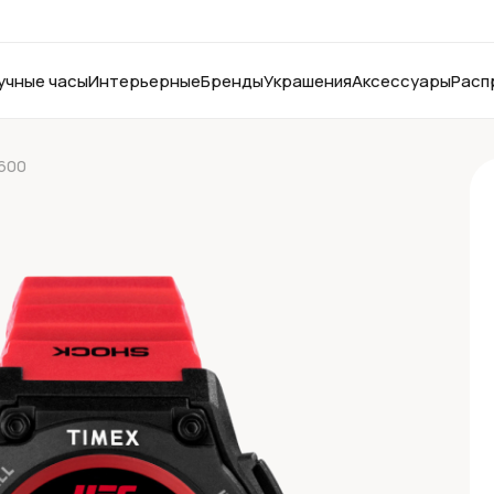
учные часы
Интерьерные
Бренды
Украшения
Аксессуары
Расп
600