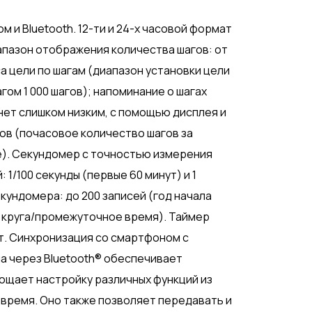
 и Bluetooth. 12-ти и 24-х часовой формат
апазон отображения количества шагов: от
а цели по шагам (диапазон установки цели
шагом 1 000 шагов); напоминание о шагах
нет слишком низким, с помощью дисплея и
гов (почасовое количество шагов за
е). Секундомер с точностью измерения
 1/100 секунды (первые 60 минут) и 1
екундомера: до 200 записей (год начала
мя круга/промежуточное время). Таймер
ут. Синхронизация со смартфоном с
а через Bluetooth® обеспечивает
ощает настройку различных функций из
 время. Оно также позволяет передавать и