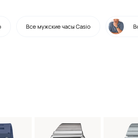
o
Все
мужские
часы Casio
В