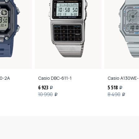
0-2A
Casio
DBC-611-1
Casio
A130WE-
6 923
5 518
i
i
10 990
8 490
i
i