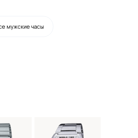
се
мужские
часы