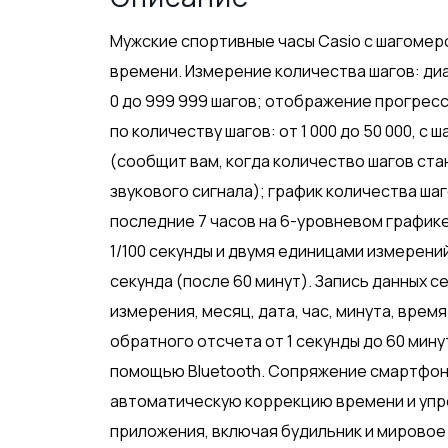
Мужские спортивные часы Casio с шагомером
времени. Измерение количества шагов: ди
0 до 999 999 шагов; отображение прогресс
по количеству шагов: от 1 000 до 50 000, с 
(сообщит вам, когда количество шагов ста
звукового сигнала); график количества ша
последние 7 часов на 6-уровневом график
1/100 секунды и двумя единицами измерений:
секунда (после 60 минут). Запись данных с
измерения, месяц, дата, час, минута, вре
обратного отсчета от 1 секунды до 60 мин
помощью Bluetooth. Сопряжение смартфон
автоматическую коррекцию времени и упр
приложения, включая будильник и мировое