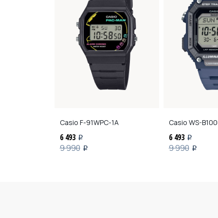
-9A
Casio
F-91WPC-1A
Casio
WS-B100
6 493
6 493
i
i
9 990
9 990
i
i