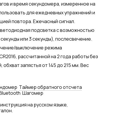
гов и время секундомера, измеренное на
спользовать для ежедневных упражнений и
кцией повтора. Ежечасный сигнал.
 Светодиодная подсветка с возможностью
секунды или 3 секунды), послесвечение.
ючение/выключение режима
R2016, рассчитанной на 2 года работы без
 обхват запястья от 145 до 215 мм. Вес
ундомер
Tаймер обратного отсчета
Bluetooth
Шагомер
 инструкция на русском языке,
талон.