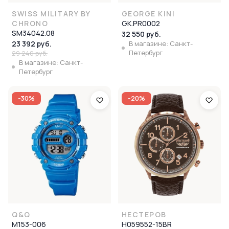
SWISS MILITARY BY
GEORGE KINI
CHRONO
GK.PR0002
SM34042.08
32 550 руб.
23 392 руб.
В магазине: Санкт-
Петербург
29 240 руб.
В магазине: Санкт-
Петербург
-30%
-20%
Q&Q
НЕСТЕРОВ
M153-006
H059552-15BR