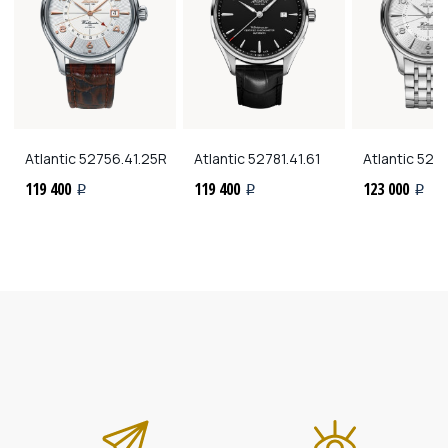
Atlantic
52756.41.25R
Atlantic
52781.41.61
Atlantic
5275
119 400
119 400
123 000
i
i
i