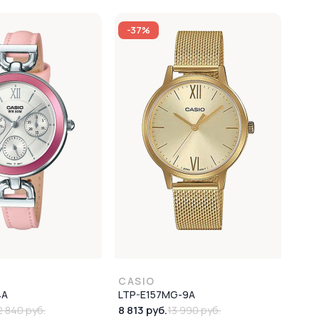
-37%
CASIO
4A
LTP-E157MG-9A
8 813 руб.
2 840 руб.
13 990 руб.