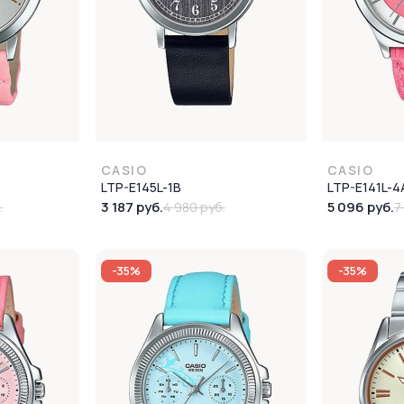
CASIO
CASIO
LTP-E145L-1B
LTP-E141L-4
3 187 руб.
5 096 руб.
.
4 980 руб.
7
-35%
-35%