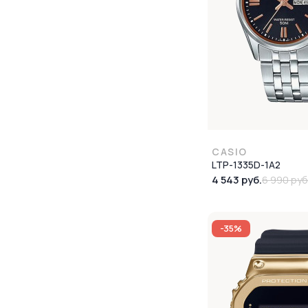
CASIO
LTP-1335D-1A2
4 543 руб.
6 990 руб
-35%