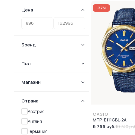
-37%
Цена
Бренд
Пол
Магазин
Страна
Австрия
CASIO
MTP-E111GBL-2A
Англия
6 766 руб.
10 740 ру
Германия