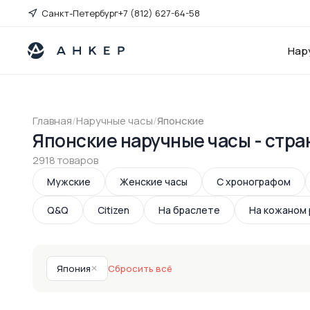
Санкт-Петербург
+7 (812) 627-64-58
Нар
Главная
/
Наручные часы
/
Японские
Японские наручные часы - стра
2918 товаров
Мужские
Женские часы
С хронографом
Q&Q
Сitizen
На браслете
На кожаном
Япония
✕
Сбросить всё