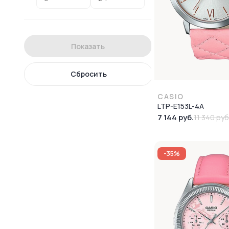
Показать
Сбросить
CASIO
LTP-E153L-4A
7 144 руб.
11 340 руб
-35%