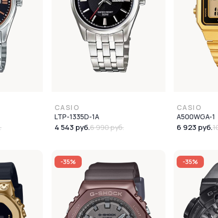
CASIO
CASIO
LTP-1335D-1A
A500WGA-1
4 543 руб.
6 923 руб.
.
6 990 руб.
1
-35%
-35%