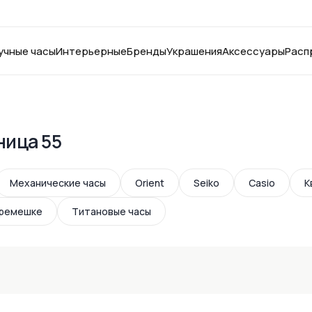
учные часы
Интерьерные
Бренды
Украшения
Аксессуары
Расп
ница 55
Механические часы
Orient
Seiko
Casio
К
 ремешке
Титановые часы