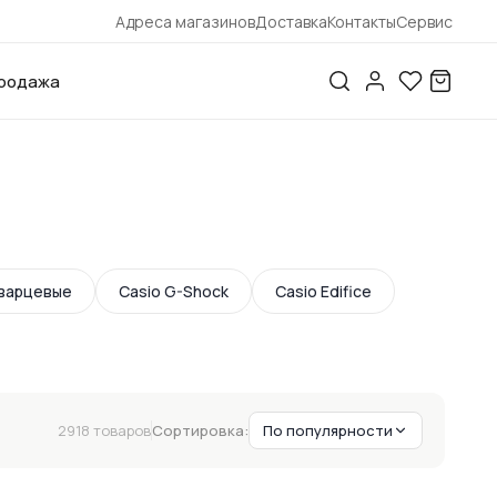
Адреса магазинов
Доставка
Контакты
Сервис
родажа
варцевые
Casio G-Shock
Casio Edifice
2918 товаров
Сортировка:
По популярности