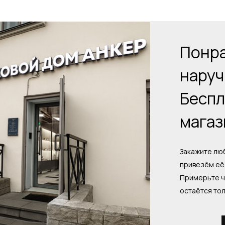
Понра
наруч
Беспл
магаз
Закажите люб
привезём её 
Примерьте ч
остаётся то