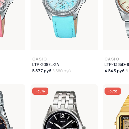
CASIO
CASIO
LTP-2088L-2A
LTP-1335D-
5 577 руб.
4 543 руб.
8 580 руб.
6
-35%
-37%