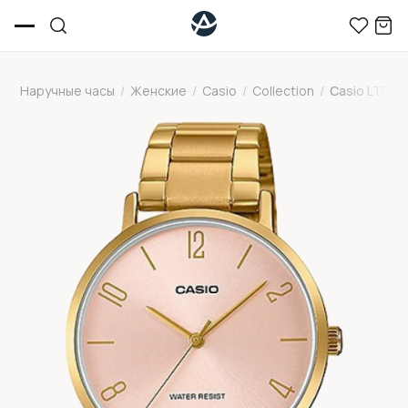
Наручные часы
/
Женские
/
Casio
/
Collection
/
Casio LTP-