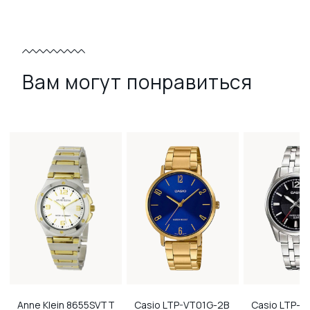
Вам могут понравиться
Anne Klein
8655SVTT
Casio
LTP-VT01G-2B
Casio
LTP-1