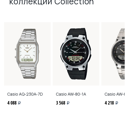
коллекции Collection
Casio
AQ-230A-7D
Casio
AW-80-1A
Casio
AW-80
4 088
3 568
4 218
i
i
i