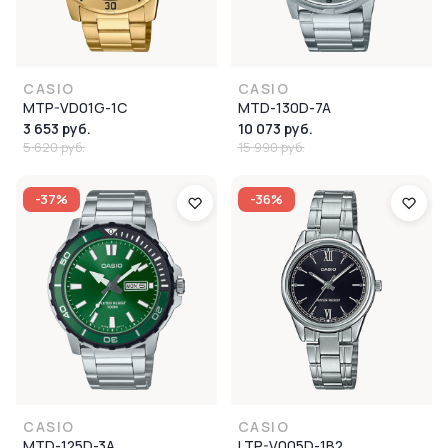
CASIO
CASIO
MTP-VD01G-1C
MTD-130D-7A
3 653 руб.
10 073 руб.
5 620 руб.
15 990 руб.
-37%
-36%
CASIO
CASIO
MTD-125D-3A
LTP-V005D-1B2