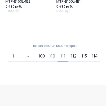
MTP-B160L-1B2
MTP-B160L-1B1
6 493 руб.
6 493 руб.
9 990 руб.
9 990 руб.
Показано
52
из
5897
товаров
1
109
110
111
112
113
114