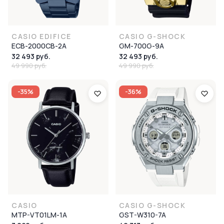
CASIO EDIFICE
CASIO G-SHOCK
ECB-2000CB-2A
GM-700G-9A
32 493 руб.
32 493 руб.
49 990 руб.
49 990 руб.
-35%
-36%
CASIO
CASIO G-SHOCK
MTP-VT01LM-1A
GST-W310-7A