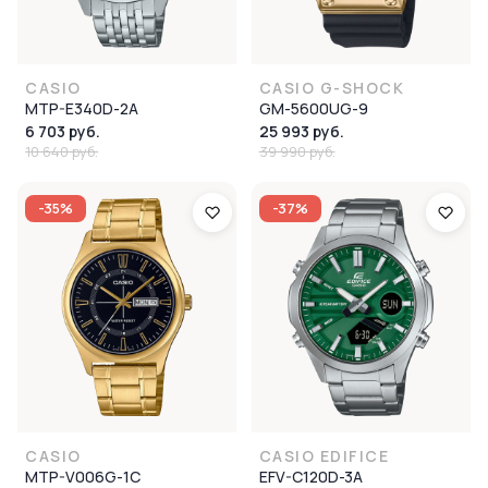
CASIO
CASIO G-SHOCK
MTP-E340D-2A
GM-5600UG-9
6 703 руб.
25 993 руб.
10 640 руб.
39 990 руб.
-35%
-37%
CASIO
CASIO EDIFICE
MTP-V006G-1C
EFV-C120D-3A