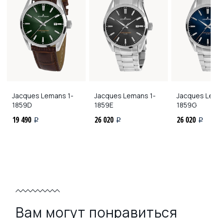
Jacques Lemans
1-
Jacques Lemans
1-
Jacques Le
1859D
1859E
1859G
19 490
26 020
26 020
i
i
i
Вам могут понравиться