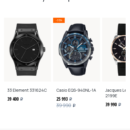
-35%
33 Element
331624C
Casio
EQS-940NL-1A
Jacques Le
2199E
39 400
25 993
i
i
39 990
39 990
i
i