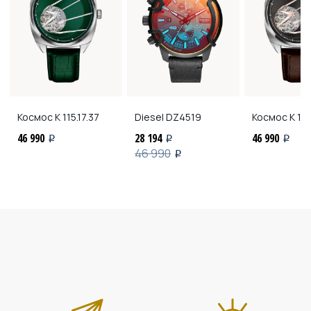
Космос
K 115.17.37
Diesel
DZ4519
Космос
K 115
46 990
28 194
46 990
i
i
i
46 990
i