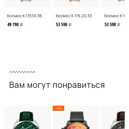
Космос
K 115.10.36
Космос
K 115.20.33
Космос
K 115
49 790
53 590
53 590
i
i
i
Вам могут понравиться
-40%