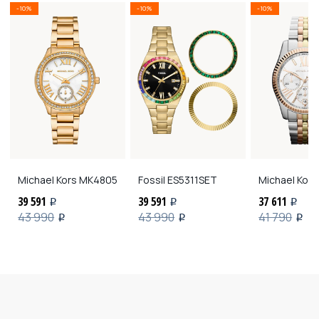
-10%
-10%
-10%
Michael Kors
MK4805
Fossil
ES5311SET
Michael Kors
39 591
39 591
37 611
i
i
i
43 990
43 990
41 790
i
i
i