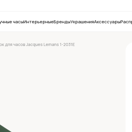
учные часы
Интерьерные
Бренды
Украшения
Аксессуары
Расп
к для часов Jacques Lemans 1-2031E