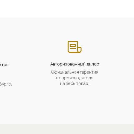
Авторизованный дилер
ктов
Официальная гарантия
а
от производителя
на весь товар.
бурге.