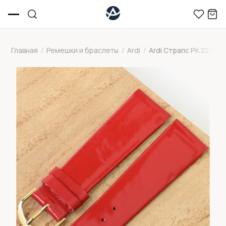
Главная
/
Ремешки и браслеты
/
Ardi
/
Ardi Страпс РК 22-03-