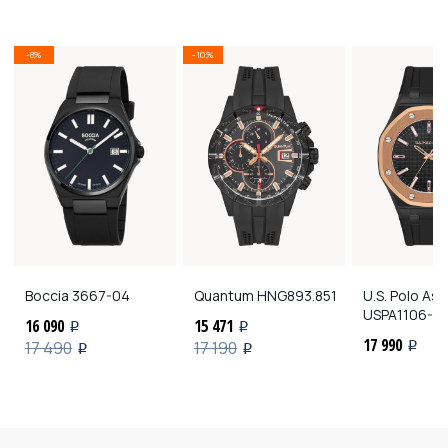
-8%
-10%
Boccia
3667-04
Quantum
HNG893.851
U.S. Polo As
USPA1106-0
16 090
15 471
i
i
17 990
17 490
17 190
i
i
i