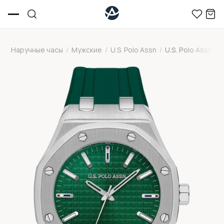
Наручные часы
/
Мужские
/
U.S. Polo Assn
/
U.S. Polo Assn U