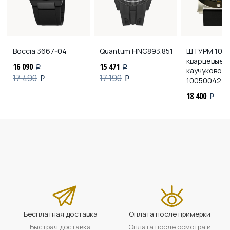
Boccia
3667-04
Quantum
HNG893.851
ШТУРМ 100
кварцевые н
16 090
15 471
i
i
каучуковом
17 490
17 190
i
i
10050042 кв
18 400
i
Бесплатная доставка
Оплата после примерки
Быстрая доставка
Оплата после осмотра и