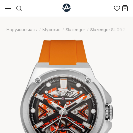
Наручные часы
/
Мужские
/
Slazenger
/
Slazenger SL.09.2265.