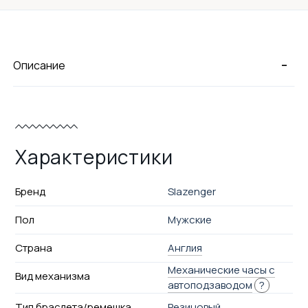
-
Описание
Характеристики
Бренд
Slazenger
Пол
Мужские
Страна
Англия
Механические часы с
Вид механизма
автоподзаводом
?
Тип браслета/ремешка
Резиновый