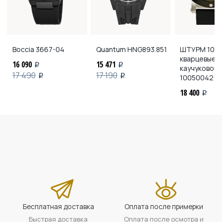
Boccia
3667-04
Quantum
HNG893.851
ШТУРМ 100
кварцевые н
16 090
15 471
i
i
каучуковом
17 490
17 190
i
i
10050042 кв
18 400
i
Бесплатная доставка
Оплата после примерки
Быстрая доставка
Оплата после осмотра и