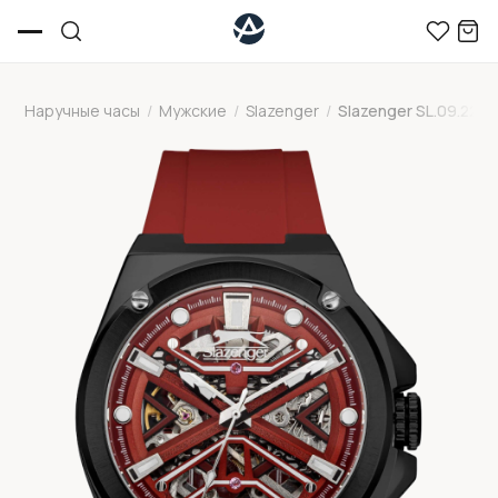
Наручные часы
/
Мужские
/
Slazenger
/
Slazenger SL.09.2265.