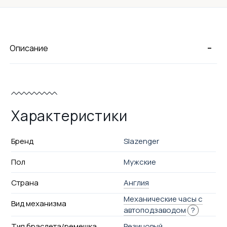
-
Описание
Характеристики
Бренд
Slazenger
Пол
Мужские
Страна
Англия
Механические часы с
Вид механизма
автоподзаводом
?
Тип браслета/ремешка
Резиновый