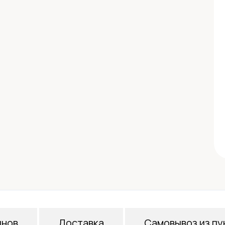
инов
Доставка
Самовывоз из пу