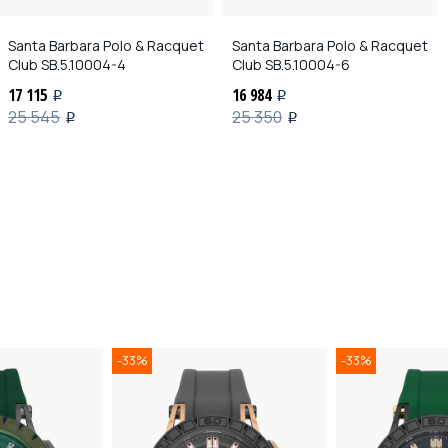
Santa Barbara Polo & Racquet
Santa Barbara Polo & Racquet
Club
SB.5.10004-4
Club
SB.5.10004-6
17 115
16 984
i
i
25 545
25 350
i
i
-33%
-33%