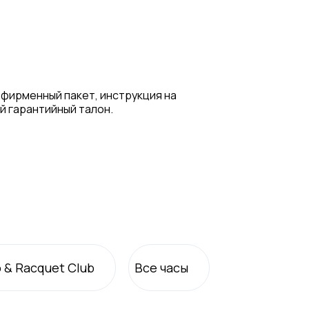
 фирменный пакет, инструкция на
й гарантийный талон.
o & Racquet Club
Все
часы