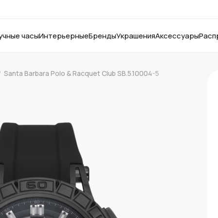
учные часы
Интерьерные
Бренды
Украшения
Аксессуары
Расп
/
Santa Barbara Polo & Racquet Club SB.5.10004-5