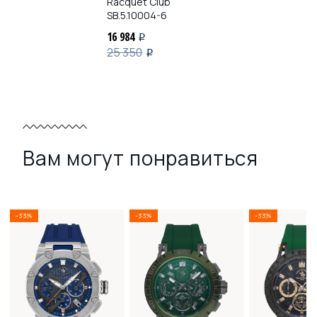
Racquet Club
SB.5.10004-6
16 984
i
25 350
i
Вам могут понравиться
-33%
-33%
-33%