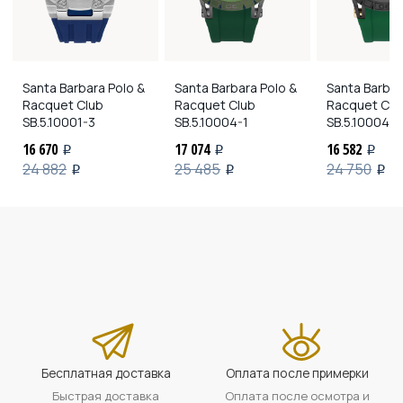
Santa Barbara Polo &
Santa Barbara Polo &
Santa Barbar
Racquet Club
Racquet Club
Racquet Clu
SB.5.10001-3
SB.5.10004-1
SB.5.10004-3
16 670
17 074
16 582
i
i
i
24 882
25 485
24 750
i
i
i
Бесплатная доставка
Оплата после примерки
Быстрая доставка
Оплата после осмотра и