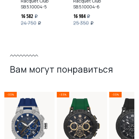
Racquet Club
Racquet Club
SB.5.10004-5
SB.5.10004-6
16 582
16 984
i
i
24 750
25 350
i
i
Вам могут понравиться
-33%
-33%
-33%