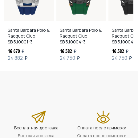
Santa Barbara Polo &
Santa Barbara Polo &
Santa Barbar
Racquet Club
Racquet Club
Racquet Clu
SB.5.10001-3
SB.5.10004-3
SB.5.10004-5
16 670
16 582
16 582
i
i
i
24 882
24 750
24 750
i
i
i
Бесплатная доставка
Оплата после примерки
Быстрая доставка
Оплата после осмотра и