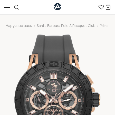
Наручные часы
/
Santa Barbara Polo & Racquet Club
/
Prive
/
S