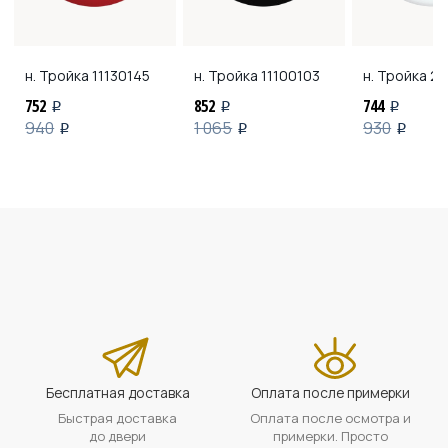
н. Тройка
11130145
н. Тройка
11100103
н. Тройка
21
752
852
744
i
i
i
940
1 065
930
i
i
i
Бесплатная доставка
Оплата после примерки
Быстрая доставка
Оплата после осмотра и
до двери
примерки. Просто