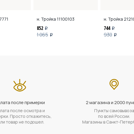
7771
н. Тройка
11100103
н. Тройка
2121
852
744
i
i
1 065
930
i
i
лата после примерки
2 магазина и 2000 пун
лата после осмотра и
Пункты самовывоз
рки. Просто откажитесь,
по всей России.
ли товар не подошел.
Магазины в Санкт-Петер