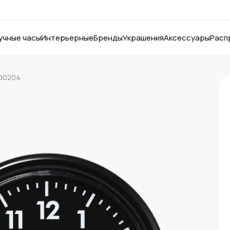
учные часы
Интерьерные
Бренды
Украшения
Аксессуары
Расп
200204