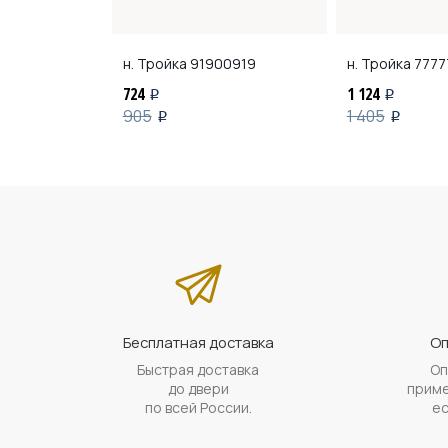
118
н. Тройка
91900919
н. Тройка
7777
724
1 124
i
i
905
1 405
i
i
Бесплатная доставка
Оп
Быстрая доставка
Оп
до двери
приме
по всей России.
ес