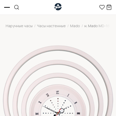
Наручные часы
/
Часы настенные
/
Mado
/
н. Mado MD-160-1