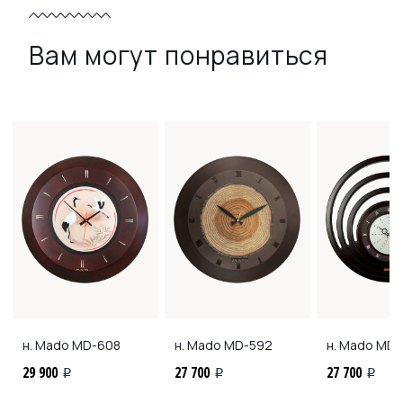
Вам могут понравиться
н. Mado
MD-608
н. Mado
MD-592
н. Mado
MD-
29 900
27 700
27 700
i
i
i