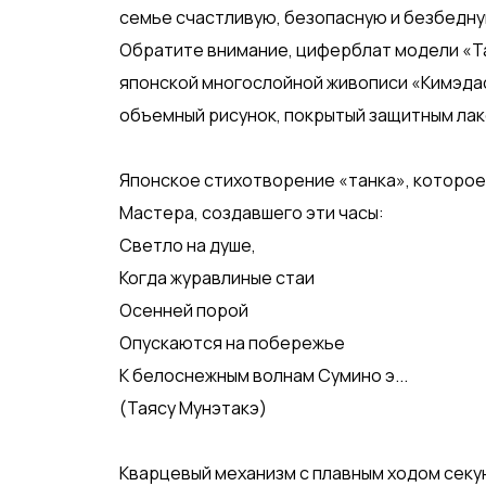
семье счастливую, безопасную и безбедну
Обратите внимание, циферблат модели «Т
японской многослойной живописи «Кимэдаси
объемный рисунок, покрытый защитным лак
Японское стихотворение «танка», которое
Мастера, создавшего эти часы:
Светло на душе,
Когда журавлиные стаи
Осенней порой
Опускаются на побережье
К белоснежным волнам Сумино э...
(Таясу Мунэтакэ)
Кварцевый механизм с плавным ходом секу