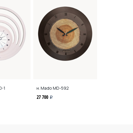
0-1
н. Mado
MD-592
н. Mado
MD-16
27 700
27 700
i
i