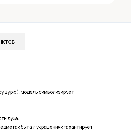
нктов
ру цурю), модель символизирует
ти духа.
редметах быта и украшениях гарантирует