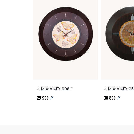
0
н. Mado
MD-608-1
н. Mado
MD-25
29 900
30 800
i
i