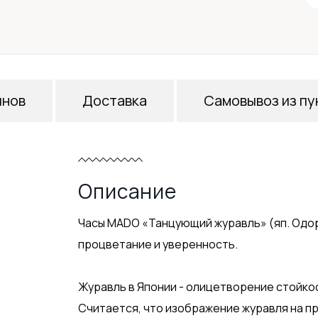
инов
Доставка
Самовывоз из пу
Описание
Часы MADO «Танцующий журавль» (яп. Одо
процветание и уверенность.
Журавль в Японии - олицетворение стойкос
Считается, что изображение журавля на п