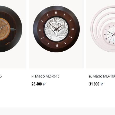
5
н. Mado
MD-043
н. Mado
MD-16
26 400
31 900
i
i