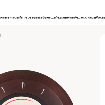
учные часы
Интерьерные
Бренды
Украшения
Аксессуары
Расп
8