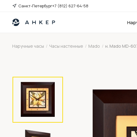
Санкт-Петербург
+7 (812) 627-64-58
Нар
Наручные часы
/
Часы настенные
/
Mado
/
н. Mado MD-60