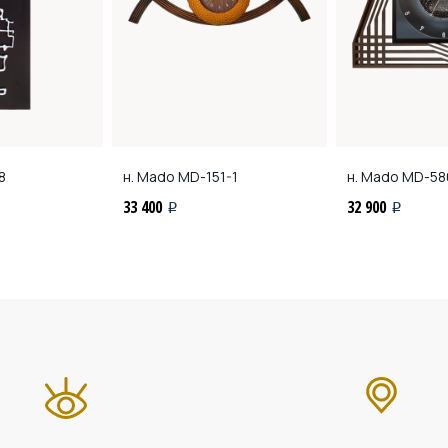
8
н. Mado
MD-151-1
н. Mado
MD-58
33 400
32 900
i
i