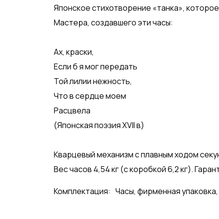
Японское стихотворение «танка», которое
Мастера, создавшего эти часы:
Ах, краски,
Если б я мог передать
Той лилии нежность,
Что в сердце моем
Расцвела
(Японская поэзия XVII в)
Кварцевый механизм с плавным ходом секу
Вес часов 4,54 кг (с коробкой 6,2 кг). Гаран
Комплектация:
Часы, фирменная упаковка,