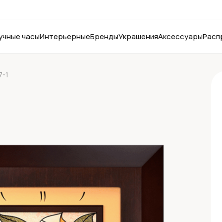
учные часы
Интерьерные
Бренды
Украшения
Аксессуары
Расп
7-1