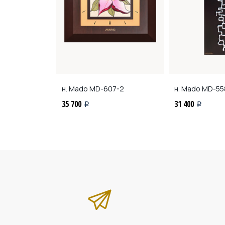
0-1
н. Mado
MD-607-2
н. Mado
MD-55
35 700
31 400
i
i